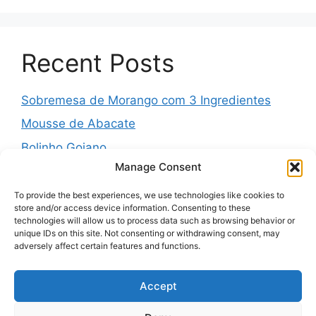
Recent Posts
Sobremesa de Morango com 3 Ingredientes
Mousse de Abacate
Bolinho Goiano
Manage Consent
Pudim Mesclado
Muffins Salgados de Legumes
To provide the best experiences, we use technologies like cookies to
store and/or access device information. Consenting to these
technologies will allow us to process data such as browsing behavior or
unique IDs on this site. Not consenting or withdrawing consent, may
adversely affect certain features and functions.
Recent Comments
Accept
A WordPress Commenter
em
Hello world!