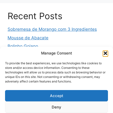
Recent Posts
Sobremesa de Morango com 3 Ingredientes
Mousse de Abacate
Bolinho Goiano
Manage Consent
Pudim Mesclado
Muffins Salgados de Legumes
To provide the best experiences, we use technologies like cookies to
store and/or access device information. Consenting to these
technologies will allow us to process data such as browsing behavior or
unique IDs on this site. Not consenting or withdrawing consent, may
adversely affect certain features and functions.
Recent Comments
Accept
A WordPress Commenter
em
Hello world!
Deny