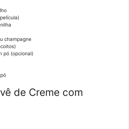
lho
película)
nilha
 ou champagne
scoitos)
 pó (opcional)
 pó
avê de Creme com