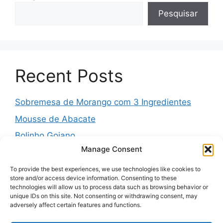
Pesquisar
Recent Posts
Sobremesa de Morango com 3 Ingredientes
Mousse de Abacate
Bolinho Goiano
Manage Consent
Pudim Mesclado
Muffins Salgados de Legumes
To provide the best experiences, we use technologies like cookies to
store and/or access device information. Consenting to these
technologies will allow us to process data such as browsing behavior or
unique IDs on this site. Not consenting or withdrawing consent, may
adversely affect certain features and functions.