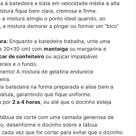
 à batedeira e bata em velocidade média a alta
istura fique bem clara, cremosa e firme.
a mistura atingiu o ponto ideal quando, ao
, a mistura demorar a pingar ou formar um “bico”
ura:
Enquanto a batedeira trabalha, unte uma
te 20×30 cm) com
manteiga
ou margarina e
car de confeiteiro
ou açúcar impalpável.
erais e o fundo.
mento! A mistura de gelatina endurece
eira.
a batedeira na forma preparada e alise bem a
pátula, garantindo que fique uniforme.
a por
2 a 4 horas
, ou até que o docinho esteja
 tábua de corte com uma camada generosa de
o, desenforme o docinho sobre a tábua.
a
cada vez que for cortar para evitar que o docinho