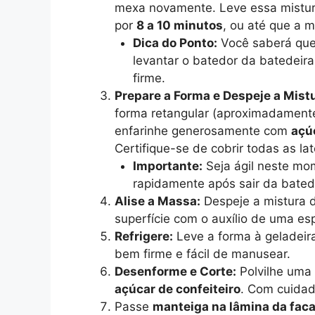
mexa novamente. Leve essa mistura
por
8 a 10 minutos
, ou até que a m
Dica do Ponto:
Você saberá que 
levantar o batedor da batedeira
firme.
Prepare a Forma e Despeje a Mist
forma retangular (aproximadamen
enfarinhe generosamente com
açú
Certifique-se de cobrir todas as lat
Importante:
Seja ágil neste mo
rapidamente após sair da bated
Alise a Massa:
Despeje a mistura d
superfície com o auxílio de uma es
Refrigere:
Leve a forma à geladeir
bem firme e fácil de manusear.
Desenforme e Corte:
Polvilhe uma
açúcar de confeiteiro
. Com cuidad
Passe
manteiga na lâmina da fac