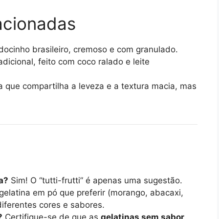
acionadas
docinho brasileiro, cremoso e com granulado.
dicional, feito com coco ralado e leite
 que compartilha a leveza e a textura macia, mas
a?
Sim! O “tutti-frutti” é apenas uma sugestão.
elatina em pó que preferir (morango, abacaxi,
diferentes cores e sabores.
?
Certifique-se de que as
gelatinas sem sabor