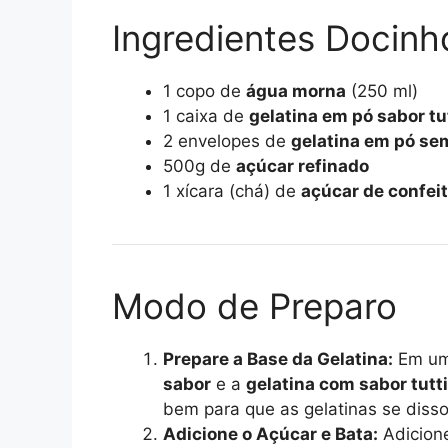
Ingredientes Docinho
1 copo de
água morna
(250 ml)
1 caixa de
gelatina em pó sabor tut
2 envelopes de
gelatina em pó se
500g de
açúcar refinado
1 xícara (chá) de
açúcar de confeit
Modo de Preparo
Prepare a Base da Gelatina:
Em uma
sabor
e a
gelatina com sabor tutti
bem para que as gelatinas se diss
Adicione o Açúcar e Bata:
Adicion