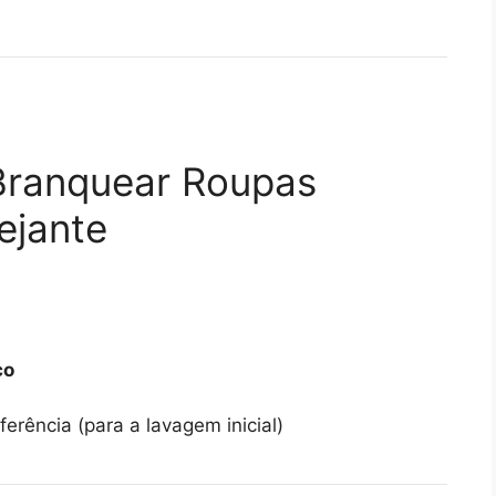
Branquear Roupas
ejante
co
erência (para a lavagem inicial)