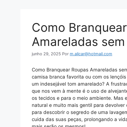
Como Branquear
Amareladas sem 
junho 29, 2025
Por
m.alicar@hotmail.com
Como Branquear Roupas Amareladas sem 
camisa branca favorita ou com os lençói
um indesejável tom amarelado? A frustra
que nos vem à mente é o uso de alvejante
os tecidos e para o meio ambiente. Mas e
natural e muito mais gentil para devolve
para descobrir o segredo de uma lavag
cuida das suas peças, prolongando a vida
mais serão os mesmos!