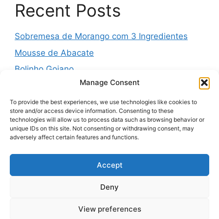
Recent Posts
Sobremesa de Morango com 3 Ingredientes
Mousse de Abacate
Bolinho Goiano
Manage Consent
Pudim Mesclado
Muffins Salgados de Legumes
To provide the best experiences, we use technologies like cookies to
store and/or access device information. Consenting to these
technologies will allow us to process data such as browsing behavior or
unique IDs on this site. Not consenting or withdrawing consent, may
adversely affect certain features and functions.
Recent Comments
Accept
A WordPress Commenter
em
Hello world!
Deny
View preferences