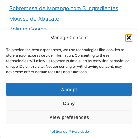
Sobremesa de Morango com 3 Ingredientes
Mousse de Abacate
Bolinho Goiano
Manage Consent
Pudim Mesclado
Muffins Salgados de Legumes
To provide the best experiences, we use technologies like cookies to
store and/or access device information. Consenting to these
technologies will allow us to process data such as browsing behavior or
unique IDs on this site. Not consenting or withdrawing consent, may
adversely affect certain features and functions.
Recent Comments
Accept
A WordPress Commenter
em
Hello world!
Deny
View preferences
© 2026 basviral.com
• Built with
GeneratePress
Política de Privacidade