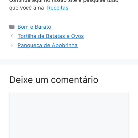
continue aqui no nosso site e pesquise tudo
que você ama
Receitas
Categorias
Bom e Barato
Tortilha de Batatas e Ovos
Panqueca de Abobrinha
Deixe um comentário
Comentário