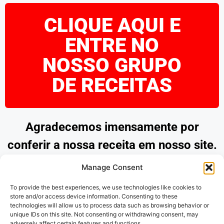
CLIQUE AQUI E
ENTRE NO
NOSSO GRUPO
DE RECEITAS
Agradecemos imensamente por
conferir a nossa receita em nosso site.
Esperamos que tenha encontrado
Manage Consent
inspiração e praticidade para preparar
To provide the best experiences, we use technologies like cookies to
pratos deliciosos. Continue explorando
store and/or access device information. Consenting to these
technologies will allow us to process data such as browsing behavior or
as nossas opções e desfrute de
unique IDs on this site. Not consenting or withdrawing consent, may
adversely affect certain features and functions.