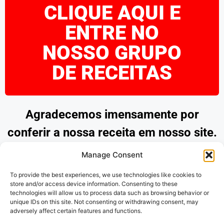
CLIQUE AQUI E
ENTRE NO
NOSSO GRUPO
DE RECEITAS
Agradecemos imensamente por
conferir a nossa receita em nosso site.
Esperamos que tenha encontrado
Manage Consent
inspiração e praticidade para preparar
To provide the best experiences, we use technologies like cookies to
pratos deliciosos. Continue explorando
store and/or access device information. Consenting to these
technologies will allow us to process data such as browsing behavior or
as nossas opções e desfrute de
unique IDs on this site. Not consenting or withdrawing consent, may
adversely affect certain features and functions.
momentos saborosos na cozinha.