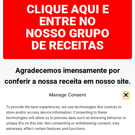
CLIQUE AQUI E
ENTRE NO
NOSSO GRUPO
DE RECEITAS
Agradecemos imensamente por
conferir a nossa receita em nosso site.
Esperamos que tenha encontrado
Manage Consent
inspiração e praticidade para preparar
To provide the best experiences, we use technologies like cookies to
pratos deliciosos. Continue explorando
store and/or access device information. Consenting to these
technologies will allow us to process data such as browsing behavior or
as nossas opções e desfrute de
unique IDs on this site. Not consenting or withdrawing consent, may
adversely affect certain features and functions.