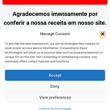
Agradecemos imensamente por
conferir a nossa receita em nosso site.
Esperamos que tenha encontrado
Manage Consent
inspiração e praticidade para preparar
To provide the best experiences, we use technologies like cookies to
pratos deliciosos. Continue explorando
store and/or access device information. Consenting to these
technologies will allow us to process data such as browsing behavior or
as nossas opções e desfrute de
unique IDs on this site. Not consenting or withdrawing consent, may
adversely affect certain features and functions.
momentos saborosos na cozinha.
Obrigado por nos acompanhar!
Accept
Deny
Politica de Privacidade
e
Termos de
View preferences
uso
Política de Privacidade