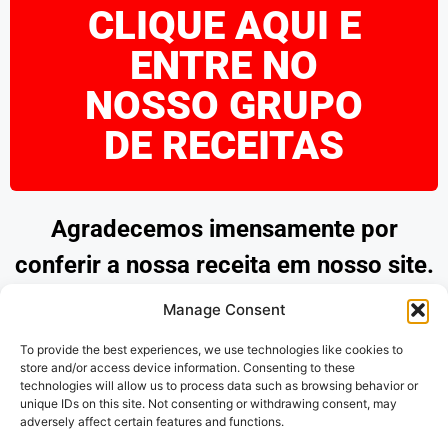
CLIQUE AQUI E
ENTRE NO
NOSSO GRUPO
DE RECEITAS
Agradecemos imensamente por
conferir a nossa receita em nosso site.
Esperamos que tenha encontrado
Manage Consent
inspiração e praticidade para preparar
To provide the best experiences, we use technologies like cookies to
pratos deliciosos. Continue explorando
store and/or access device information. Consenting to these
technologies will allow us to process data such as browsing behavior or
as nossas opções e desfrute de
unique IDs on this site. Not consenting or withdrawing consent, may
adversely affect certain features and functions.
momentos saborosos na cozinha.