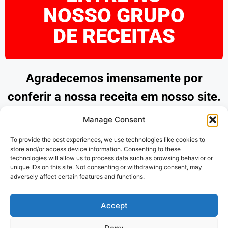
NOSSO GRUPO
DE RECEITAS
Agradecemos imensamente por
conferir a nossa receita em nosso site.
Esperamos que tenha encontrado
Manage Consent
inspiração e praticidade para preparar
To provide the best experiences, we use technologies like cookies to
pratos deliciosos. Continue explorando
store and/or access device information. Consenting to these
technologies will allow us to process data such as browsing behavior or
as nossas opções e desfrute de
unique IDs on this site. Not consenting or withdrawing consent, may
adversely affect certain features and functions.
momentos saborosos na cozinha.
Obrigado por nos acompanhar!
Accept