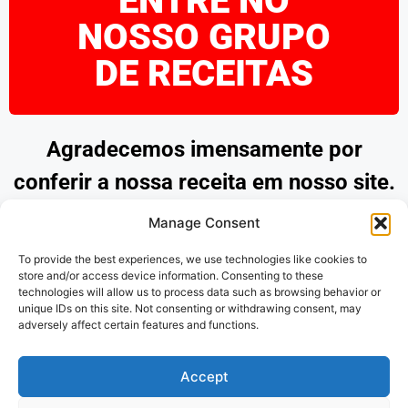
ENTRE NO
NOSSO GRUPO
DE RECEITAS
Agradecemos imensamente por
conferir a nossa receita em nosso site.
Esperamos que tenha encontrado
Manage Consent
inspiração e praticidade para preparar
To provide the best experiences, we use technologies like cookies to
pratos deliciosos. Continue explorando
store and/or access device information. Consenting to these
technologies will allow us to process data such as browsing behavior or
as nossas opções e desfrute de
unique IDs on this site. Not consenting or withdrawing consent, may
adversely affect certain features and functions.
momentos saborosos na cozinha.
Obrigado por nos acompanhar!
Accept