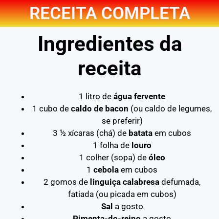
RECEITA COMPLETA
Ingredientes da
receita
1 litro de
água fervente
1 cubo de
caldo de bacon
(ou caldo de legumes,
se preferir)
3 ½ xícaras (chá) de
batata
em cubos
1 folha de
louro
1 colher (sopa) de
óleo
1
cebola
em cubos
2 gomos de
linguiça calabresa
defumada,
fatiada (ou picada em cubos)
Sal
a gosto
Pimenta-do-reino
a gosto