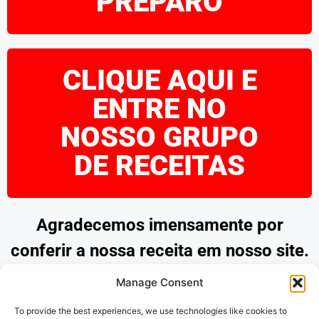
PREPARO
CLIQUE AQUI E
ENTRE NO
NOSSO GRUPO
DE RECEITAS
Agradecemos imensamente por
conferir a nossa receita em nosso site.
Esperamos que tenha encontrado
Manage Consent
inspiração e praticidade para preparar
To provide the best experiences, we use technologies like cookies to