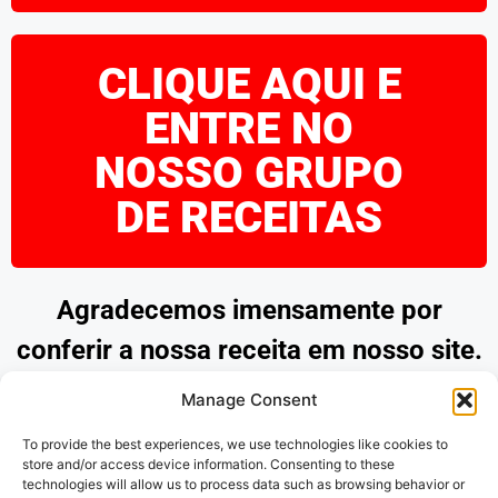
CLIQUE AQUI E
ENTRE NO
NOSSO GRUPO
DE RECEITAS
Agradecemos imensamente por
conferir a nossa receita em nosso site.
Esperamos que tenha encontrado
Manage Consent
inspiração e praticidade para preparar
To provide the best experiences, we use technologies like cookies to
pratos deliciosos. Continue explorando
store and/or access device information. Consenting to these
technologies will allow us to process data such as browsing behavior or