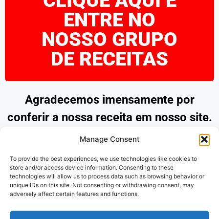
CLIQUE AQUI E
ENTRE NO
NOSSO GRUPO
DE RECEITAS
Agradecemos imensamente por
conferir a nossa receita em nosso site.
Esperamos que tenha encontrado
Manage Consent
inspiração e praticidade para preparar
To provide the best experiences, we use technologies like cookies to
pratos deliciosos. Continue explorando
store and/or access device information. Consenting to these
technologies will allow us to process data such as browsing behavior or
as nossas opções e desfrute de
unique IDs on this site. Not consenting or withdrawing consent, may
adversely affect certain features and functions.
momentos saborosos na cozinha.