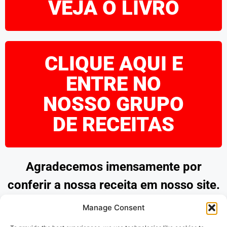
VEJA O LIVRO
CLIQUE AQUI E
ENTRE NO
NOSSO GRUPO
DE RECEITAS
Agradecemos imensamente por
conferir a nossa receita em nosso site.
Esperamos que tenha encontrado
Manage Consent
inspiração e praticidade para preparar