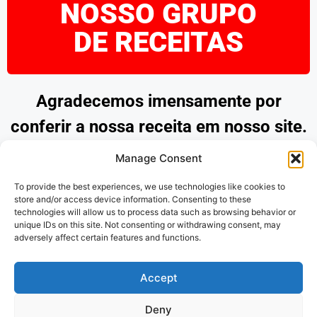
NOSSO GRUPO
DE RECEITAS
Agradecemos imensamente por
conferir a nossa receita em nosso site.
Esperamos que tenha encontrado
Manage Consent
inspiração e praticidade para preparar
To provide the best experiences, we use technologies like cookies to
pratos deliciosos. Continue explorando
store and/or access device information. Consenting to these
technologies will allow us to process data such as browsing behavior or
as nossas opções e desfrute de
unique IDs on this site. Not consenting or withdrawing consent, may
adversely affect certain features and functions.
momentos saborosos na cozinha.
Obrigado por nos acompanhar!
Accept
Deny