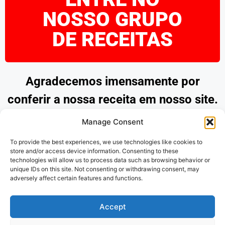
NOSSO GRUPO
DE RECEITAS
Agradecemos imensamente por
conferir a nossa receita em nosso site.
Esperamos que tenha encontrado
Manage Consent
inspiração e praticidade para preparar
To provide the best experiences, we use technologies like cookies to
pratos deliciosos. Continue explorando
store and/or access device information. Consenting to these
technologies will allow us to process data such as browsing behavior or
as nossas opções e desfrute de
unique IDs on this site. Not consenting or withdrawing consent, may
adversely affect certain features and functions.
momentos saborosos na cozinha.
Obrigado por nos acompanhar!
Accept